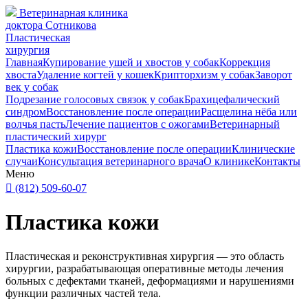
Ветеринарная клиника
доктора Сотникова
Пластическая
хирургия
Главная
Купирование ушей и хвостов у собак
Коррекция
хвоста
Удаление когтей у кошек
Крипторхизм у собак
Заворот
век у собак
Подрезание голосовых связок у собак
Брахицефалический
синдром
Восстановление после операции
Расщелина нёба или
волчья пасть
Лечение пациентов с ожогами
Ветеринарный
пластический хирург
Пластика кожи
Восстановление после операции
Клинические
случаи
Консультация ветеринарного врача
О клинике
Контакты
Меню

(812) 509-60-07
Пластика кожи
Пластическая и реконструктивная хирургия — это область
хирургии, разрабатывающая оперативные методы лечения
больных с дефектами тканей, деформациями и нарушениями
функции различных частей тела.