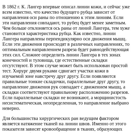
В 1862 г. К. Лангер впервые описал линии кожи, и сейчас уже
всем известно, что качество будущего рубца зависит от
направления оси раны по отношению к этим линиям. Если
эти направления совпадают, то рубец будет менее заметным.
Чем больше отклоняется ось раны от линий Лангера, тем хуже
становится характеристика рубца. Как известно, линии
Лангера направлены перпендикулярно оси движения мышц.
Если эти движения происходят в различных направлениях, то
оптимальным направлением разреза будет равнодействующая
этих сил. Сложнее определить линии Лангера в тех зонах
конечностей и туловища, где естественные складки
отсутствуют. В этом случае может быть использован простой
тест. Хирург двумя руками сдвигает участки кожи в
изучаемой зоне навстречу друг другу. Если появляются
правильные тонкие складочки, параллельные друг другу, то
направление движения рук совпадает с движением мышц, а
складки соответствуют правильному расположению разрезов.
Если параллельные складки не возникают, а морщинистость
несистематическая, неопределенная, то направление выбрано
неверно.
Для большинства хирургических ран ведущим фактором
является натяжение тканей на линии швов. Именно от этого
показателя зависят кровообращение в тканях, образующих