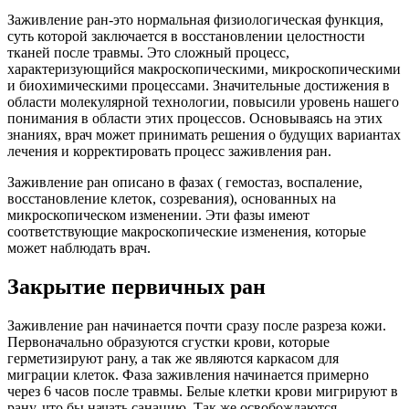
Заживление ран-это нормальная физиологическая функция,
суть которой заключается в восстановлении целостности
тканей после травмы. Это сложный процесс,
характеризующийся макроскопическими, микроскопическими
и биохимическими процессами. Значительные достижения в
области молекулярной технологии, повысили уровень нашего
понимания в области этих процессов. Основываясь на этих
знаниях, врач может принимать решения о будущих вариантах
лечения и корректировать процесс заживления ран.
Заживление ран описано в фазах ( гемостаз, воспаление,
восстановление клеток, созревания), основанных на
микроскопическом изменении. Эти фазы имеют
соответствующие макроскопические изменения, которые
может наблюдать врач.
Закрытие первичных ран
Заживление ран начинается почти сразу после разреза кожи.
Первоначально образуются сгустки крови, которые
герметизируют рану, а так же являются каркасом для
миграции клеток. Фаза заживления начинается примерно
через 6 часов после травмы. Белые клетки крови мигрируют в
рану, что бы начать санацию. Так же освобождаются