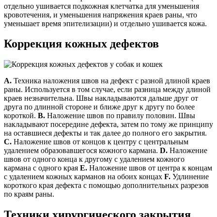
отдельно ушивается подкожная клетчатка для уменьшения
кровотечения, и уменьшения напряжения краев раны, что
уменьшает время эпителизации) и отдельно ушивается кожа.
Коррекция кожных дефектов
А.
Техника наложения швов на дефект с разной длиной краев
раны. Используется в том случае, если разница между длиной
краев незначительна. Швы накладываются дальше друг от
друга по длинной стороне и ближе друг к другу по более
короткой.
B.
Наложение швов по правилу половин. Швы
накладывают посередине дефекта, затем по тому же принципу
на оставшиеся дефекты и так далее до полного его закрытия.
C.
Наложение швов от концов к центру с центральным
удалением образовавшегося кожного кармана.
D.
Наложение
швов от одного конца к другому с удалением кожного
кармана с одного края
E.
Наложение швов от центра к концам
с удалением кожных карманов на обоих концах
F.
Удлинение
короткого края дефекта с помощью дополнительных разрезов
по краям раны.
Техники хирургического закрытия