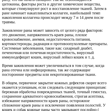
цитокины, факторы роста и другие химические вещества,
которые стимулируют рост и восстановление тканей. Затем в
ране начинает накапливаться коллаген, наибольший темп
накопления коллагена происходит между 7 и 14 днем после
травмы.
Заживление раны может зависеть от целого ряда факторов:
это движение, напряженность краев раны, плохое
кровоснабжение, анемия, недостаточность питания,
кортикостероиды, радиация и противоопухолевые препараты.
Системные заболевания, такие как: сахарный диабет,
печеночная или почечная недостаточность, вирусный
иммунодефицит кошек, вирусный лейкоз кошек и т. д.
Время заживления может увеличиваться в том случае, когда
рана отечна или инфицирована, так же содержащие
посторонние предметы или некротизированные ткани.
В общем, первичное закрытие кожных дефектов скорее всего
окажется успешным, если следовать следующим принципам:
бережная обработка поврежденных тканей, точный гемостаз,
сохранение адекватного кровоснабжения, строгая асептика,
избежание напряженности краев раны, осторожное
сближение краев раны и исключение появления полостей. У
кошек и собак кожные раны часто закрывают послойно (