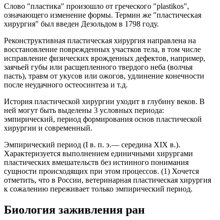
Слово "пластика" произошло от греческого "plastikos",
означающего изменение формы. Термин же "пластическая
хирургия" был введен Дезольдом в 1798 году.
Реконструктивная пластическая хирургия направлена на
восстановление поврежденных участков тела, в том числе
исправление физических врожденных дефектов, например,
заячьей губы или расщепленного твердого неба (волчья
пасть), травм от укусов или ожогов, удлинение конечности
после неудачного остеосинтеза и т.д.
История пластической хирургии уходит в глубину веков. В
ней могут быть выделены 3 условных периода:
эмпирический, период формирования основ пластической
хирургии и современный.
Эмпирический период (I в. п. э.— середина XIX в.).
Характеризуется выполнением единичными хирургами
пластических вмешательств без истинного понимания
сущности происходящих при этом процессов. (1) Хочется
отметить, что в России, ветеринарная пластическая хирургия
к сожалению переживает только эмпирический период.
Биология заживления ран